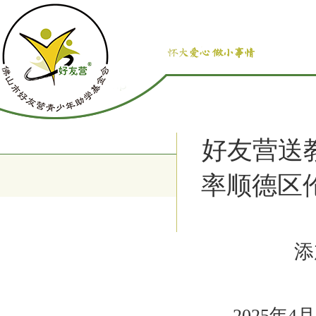
好友营送
率顺德区
添
2025年