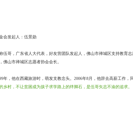
金会发起人：伍景勋
称伍哥，广东省人大代表，好友营团队发起人，佛山市禅城区支持教育志
，佛山市禅城区志愿者协会会长。
999年，他在西藏旅游时，萌发支教念头。2006年8月，他辞去高薪工作，
的乡村，不让贫困成为孩子求学路上的绊脚石，是伍哥矢志不渝的追求。