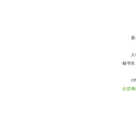
基
人
秘书长
1
出贫瘠