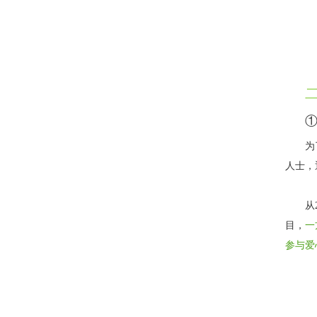
为
人士，
从
目，
一
参与爱