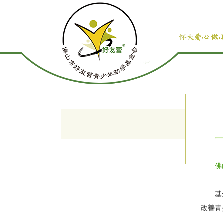
佛
基
改善青